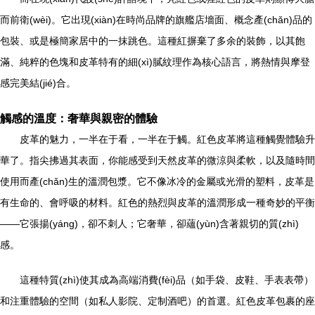
而前衛(wèi)。它出現(xiàn)在時尚品牌的旗艦店墻面、概念產(chǎn)品的
包裝、或是極簡家居中的一抹跳色。這種紅摒棄了多余的裝飾，以其飽
滿、純粹的色塊和皮革特有的細(xì)膩紋理作為核心語言，將熱情與摩登
感完美結(jié)合。
觸感的溫度：奢華與親密的體驗
皮革的魅力，一半在于看，一半在于觸。紅色皮革將這種觸覺體驗升
華了。指尖拂過其表面，你能感受到天然皮革的微涼與柔軟，以及隨時間
使用而產(chǎn)生的溫潤包漿。它不像冰冷的金屬或光滑的塑料，皮革是
有生命的、會呼吸的材料。紅色的熱烈與皮革的溫潤形成一種奇妙的平衡
——它張揚(yáng)，卻不刺人；它奢華，卻蘊(yùn)含著親切的質(zhì)
感。
這種特質(zhì)使其成為高端消費(fèi)品（如手袋、皮鞋、手表表帶）
和注重體驗的空間（如私人影院、定制酒吧）的首選。紅色皮革包裹的座