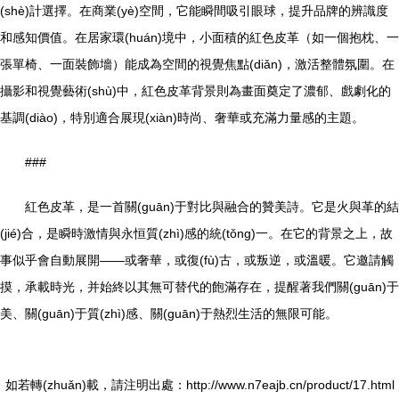
(shè)計選擇。在商業(yè)空間，它能瞬間吸引眼球，提升品牌的辨識度
和感知價值。在居家環(huán)境中，小面積的紅色皮革（如一個抱枕、一
張單椅、一面裝飾墻）能成為空間的視覺焦點(diǎn)，激活整體氛圍。在
攝影和視覺藝術(shù)中，紅色皮革背景則為畫面奠定了濃郁、戲劇化的
基調(diào)，特別適合展現(xiàn)時尚、奢華或充滿力量感的主題。
###
紅色皮革，是一首關(guān)于對比與融合的贊美詩。它是火與革的結
(jié)合，是瞬時激情與永恒質(zhì)感的統(tǒng)一。在它的背景之上，故
事似乎會自動展開——或奢華，或復(fù)古，或叛逆，或溫暖。它邀請觸
摸，承載時光，并始終以其無可替代的飽滿存在，提醒著我們關(guān)于
美、關(guān)于質(zhì)感、關(guān)于熱烈生活的無限可能。
如若轉(zhuǎn)載，請注明出處：http://www.n7eajb.cn/product/17.html