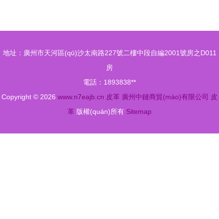
淀的質(zhì)
紅色皮革的
感詩篇
敘事
地址：廣州市天河區(qū)沙太南路227號二樓中段自編2001號房之D011
房
電話：1893838**
Copyright © 2026
www.n7eajb.cn
皮革
廣州中鏈商貿(mào)有限公司
皮
革
版權(quán)所有
Sitemap