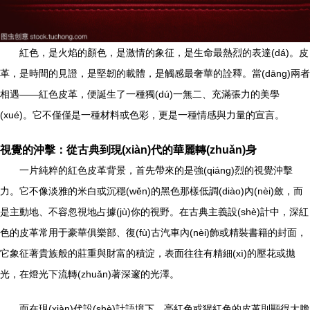
紅色，是火焰的顏色，是激情的象征，是生命最熱烈的表達(dá)。皮
革，是時間的見證，是堅韌的載體，是觸感最奢華的詮釋。當(dāng)兩者
相遇——紅色皮革，便誕生了一種獨(dú)一無二、充滿張力的美學
(xué)。它不僅僅是一種材料或色彩，更是一種情感與力量的宣言。
視覺的沖擊：從古典到現(xiàn)代的華麗轉(zhuǎn)身
一片純粹的紅色皮革背景，首先帶來的是強(qiáng)烈的視覺沖擊
力。它不像淡雅的米白或沉穩(wěn)的黑色那樣低調(diào)內(nèi)斂，而
是主動地、不容忽視地占據(jù)你的視野。在古典主義設(shè)計中，深紅
色的皮革常用于豪華俱樂部、復(fù)古汽車內(nèi)飾或精裝書籍的封面，
它象征著貴族般的莊重與財富的積淀，表面往往有精細(xì)的壓花或拋
光，在燈光下流轉(zhuǎn)著深邃的光澤。
而在現(xiàn)代設(shè)計語境下，亮紅色或猩紅色的皮革則顯得大膽