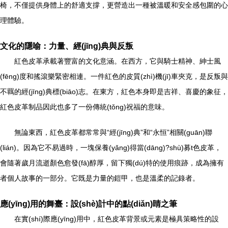
椅，不僅提供身體上的舒適支撐，更營造出一種被溫暖和安全感包圍的心
理體驗。
文化的隱喻：力量、經(jīng)典與反叛
紅色皮革承載著豐富的文化意涵。在西方，它與騎士精神、紳士風
(fēng)度和搖滾樂緊密相連。一件紅色的皮質(zhì)機(jī)車夾克，是反叛與
不羈的經(jīng)典標(biāo)志。在東方，紅色本身即是吉祥、喜慶的象征，
紅色皮革制品因此也多了一份傳統(tǒng)祝福的意味。
無論東西，紅色皮革都常常與“經(jīng)典”和“永恒”相關(guān)聯
(lián)。因為它不易過時，一塊保養(yǎng)得當(dāng)?shù)募t色皮革，
會隨著歲月流逝顏色愈發(fā)醇厚，留下獨(dú)特的使用痕跡，成為擁有
者個人故事的一部分。它既是力量的鎧甲，也是溫柔的記錄者。
應(yīng)用的舞臺：設(shè)計中的點(diǎn)睛之筆
在實(shí)際應(yīng)用中，紅色皮革背景或元素是極具策略性的設