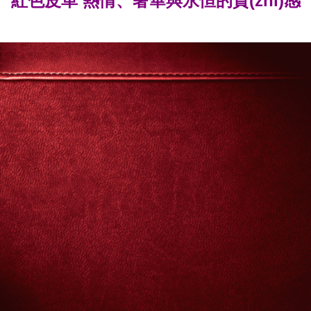
紅色皮革 熱情、奢華與永恒的質(zhì)感