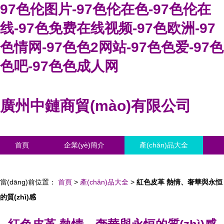
97色伦图片-97色伦在色-97色伦在
线-97色免费在线视频-97色欧洲-97
色情网-97色色2网站-97色色爱-97色
色吧-97色色成人网
廣州中鏈商貿(mào)有限公司
首頁
企業(yè)簡介
產(chǎn)品大全
聯(lián)系我們
企業(yè)信息
訪客留言
當(dāng)前位置：
首頁
>
產(chǎn)品大全
>
紅色皮革 熱情、奢華與永恒
的質(zhì)感