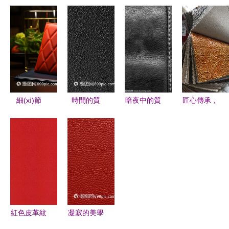
感的數
褐色皮革紋
016 質(zhì)
奇皮塑的
(shù)字化
理斑塊圖
感與工藝的
PU人造合
表達(dá) 解
紅動網
深度探索
成革拉毛沙
析PS3游戲
(wǎng)下載
發(fā)革 耐
《風(fēng)
指南與應
用與美學
之旅人》背
(yīng)用靈
(xué)的完
后的動態
感
美結(jié)合
細(xì)節
時間的質
暗夜中的質
匠心傳承，
(tài)氛圍營
(jié)中的不
(zhì)地 黑
(zhì)感 黑
品質(zhì)見
造及其美感
凡之美 這
色皮革的魅
色皮革的魅
證 義烏市
款皮革錢包
力
力與演化
豪客皮革商
的工藝與質
行
(zhì)感
紅色皮革紋
凝寂的美學
理 時間沉
(xué) 一片