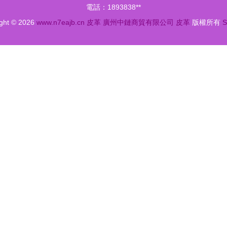
電話：1893838**
ight © 2026
www.n7eajb.cn
皮革
廣州中鏈商貿有限公司
皮革
版權所有
S