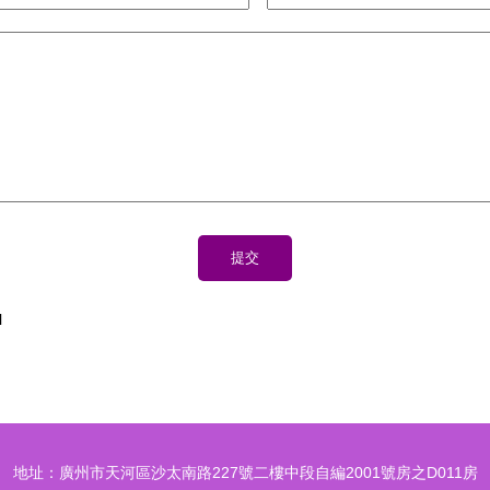
l
地址：廣州市天河區沙太南路227號二樓中段自編2001號房之D011房